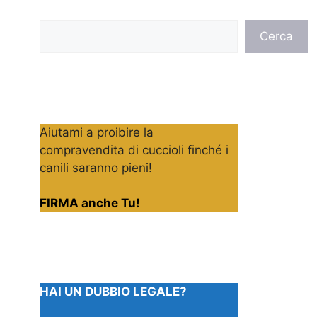
Cerca
Cerca
Aiutami a proibire la
compravendita di cuccioli finché i
canili saranno pieni!
FIRMA anche Tu!
HAI UN DUBBIO LEGALE?