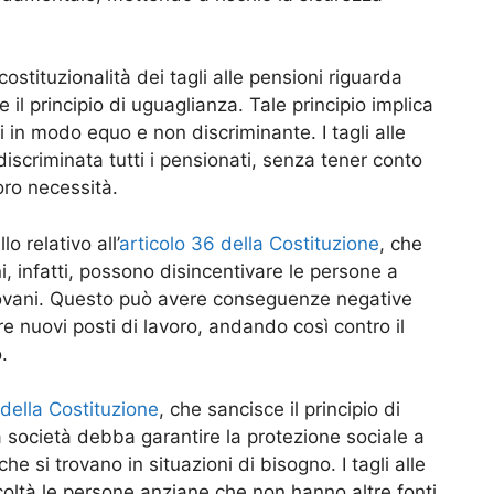
tituzionalità dei tagli alle pensioni riguarda
e il principio di uguaglianza. Tale principio implica
ti in modo equo e non discriminante. I tagli alle
discriminata tutti i pensionati, senza tener conto
oro necessità.
 relativo all’
articolo 36 della Costituzione
, che
ioni, infatti, possono disincentivare le persone a
i giovani. Questo può avere conseguenze negative
are nuovi posti di lavoro, andando così contro il
.
 della Costituzione
, che sancisce il principio di
la società debba garantire la protezione sociale a
che si trovano in situazioni di bisogno. I tagli alle
coltà le persone anziane che non hanno altre fonti