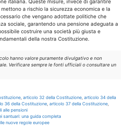
ione italiana. Queste misure, invece di garantire
, mettono a rischio la sicurezza economica e la
 necessario che vengano adottate politiche che
videnza sociale, garantendo una pensione adeguata a
possibile costruire una società più giusta e
 fondamentali della nostra Costituzione.
icolo hanno valore puramente divulgativo e non
e. Verificare sempre le fonti ufficiali o consultare un
ostituzione
,
articolo 32 della Costituzione
,
articolo 34 della
olo 36 della Costituzione
,
articolo 37 della Costituzione
,
li alle pensioni
nei santuari: una guida completa
ulle nuove regole europee