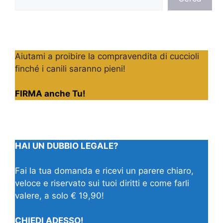
Aiutami a proibire la compravendita di cuccioli
finché i canili saranno pieni!
FIRMA anche Tu!
HAI UN DUBBIO LEGALE?
Fai la tua domanda e ricevi un parere chiaro,
veloce e riservato sui tuoi diritti e come farli
valere, a solo € 19,90!
CHIEDI ADESSO!