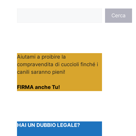
Cerca
Cerca
Aiutami a proibire la
compravendita di cuccioli finché i
canili saranno pieni!
FIRMA anche Tu!
HAI UN DUBBIO LEGALE?