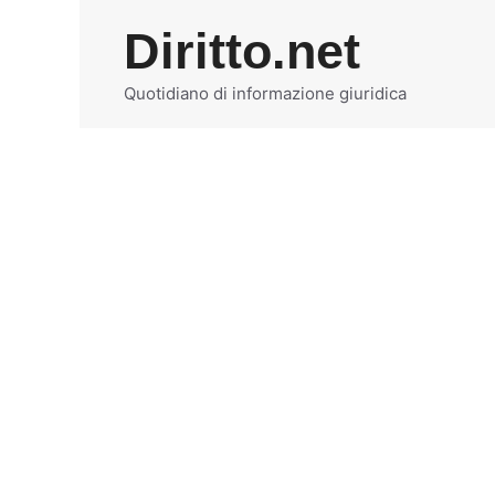
Vai
Diritto.net
al
contenuto
Quotidiano di informazione giuridica