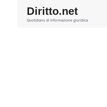
Vai
Diritto.net
al
contenuto
Quotidiano di informazione giuridica