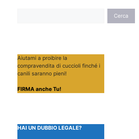
Cerca
Cerca
Aiutami a proibire la
compravendita di cuccioli finché i
canili saranno pieni!
FIRMA anche Tu!
HAI UN DUBBIO LEGALE?