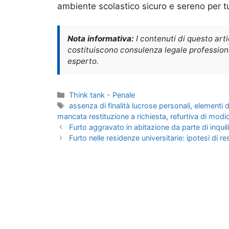
ambiente scolastico sicuro e sereno per tu
Nota informativa:
I contenuti di questo art
costituiscono consulenza legale professional
esperto.
Categorie
Think tank - Penale
Tag
assenza di finalità lucrose personali
,
elementi d
mancata restituzione a richiesta
,
refurtiva di modi
Furto aggravato in abitazione da parte di inquil
Furto nelle residenze universitarie: ipotesi di r