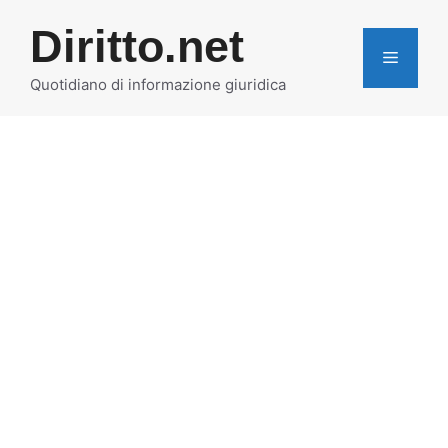
Vai
Diritto.net
al
MENU
contenuto
Quotidiano di informazione giuridica