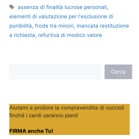
Tag
assenza di finalità lucrose personali
,
elementi di valutazione per l'esclusione di
punibilità
,
frode tra minori
,
mancata restituzione
a richiesta
,
refurtiva di modico valore
Cerca
Cerca
Aiutami a proibire la compravendita di cuccioli
finché i canili saranno pieni!
FIRMA anche Tu!