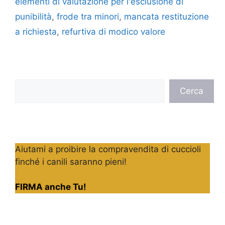
elementi di valutazione per l'esclusione di
punibilità
,
frode tra minori
,
mancata restituzione
a richiesta
,
refurtiva di modico valore
Cerca
Cerca
Aiutami a proibire la compravendita di cuccioli
finché i canili saranno pieni!
FIRMA anche Tu!