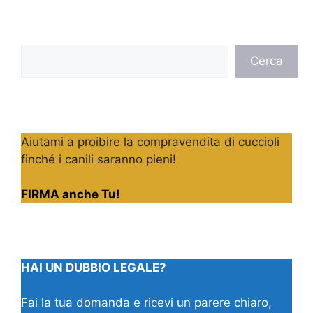
Cerca
Cerca
Aiutami a proibire la compravendita di cuccioli
finché i canili saranno pieni!
FIRMA anche Tu!
HAI UN DUBBIO LEGALE?
Fai la tua domanda e ricevi un parere chiaro,