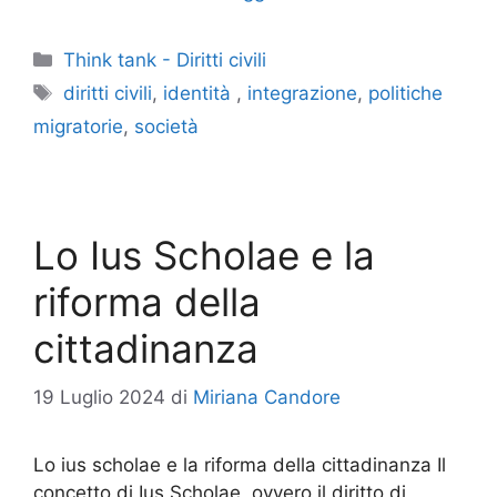
Categorie
Think tank - Diritti civili
Tag
diritti civili
,
identità
,
integrazione
,
politiche
migratorie
,
società
Lo Ius Scholae e la
riforma della
cittadinanza
19 Luglio 2024
di
Miriana Candore
Lo ius scholae e la riforma della cittadinanza Il
concetto di Ius Scholae, ovvero il diritto di