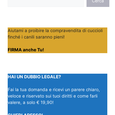
Cerca
Aiutami a proibire la compravendita di cuccioli
finché i canili saranno pieni!
FIRMA anche Tu!
HAI UN DUBBIO LEGALE?
Fai la tua domanda e ricevi un parere chiaro,
veloce e riservato sui tuoi diritti e come farli
valere, a solo € 19,90!