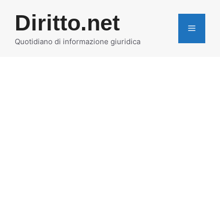
Vai
Diritto.net
al
MENU
contenuto
Quotidiano di informazione giuridica