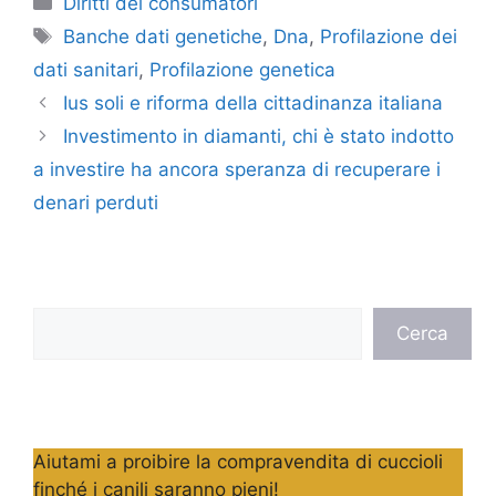
Diritti dei consumatori
Tag
Banche dati genetiche
,
Dna
,
Profilazione dei
dati sanitari
,
Profilazione genetica
Ius soli e riforma della cittadinanza italiana
Investimento in diamanti, chi è stato indotto
a investire ha ancora speranza di recuperare i
denari perduti
Cerca
Cerca
Aiutami a proibire la compravendita di cuccioli
finché i canili saranno pieni!