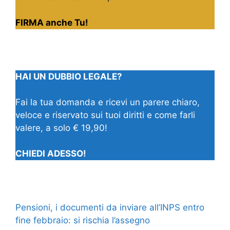
FIRMA anche Tu!
HAI UN DUBBIO LEGALE?
Fai la tua domanda e ricevi un parere chiaro,
veloce e riservato sui tuoi diritti e come farli
valere, a solo € 19,90!
CHIEDI ADESSO!
Pensioni, i documenti da inviare all’INPS entro
fine febbraio: si rischia l’assegno