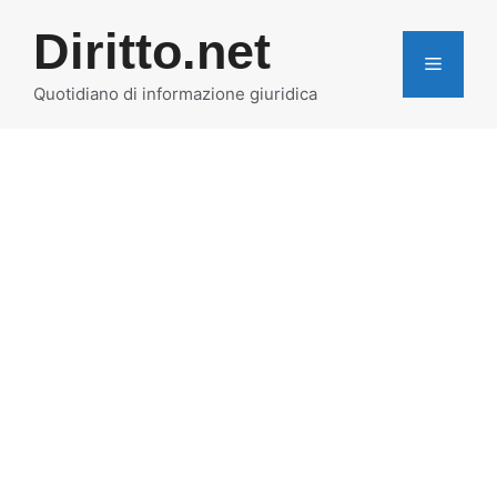
Vai
Diritto.net
al
MENU
contenuto
Quotidiano di informazione giuridica