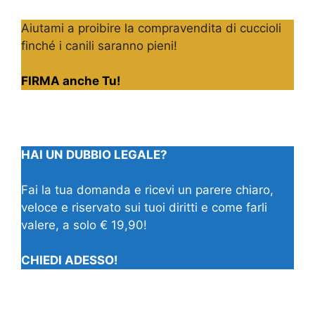
Aiutami a proibire la compravendita di cuccioli
finché i canili saranno pieni!
FIRMA anche Tu!
HAI UN DUBBIO LEGALE?
Fai la tua domanda e ricevi un parere chiaro,
veloce e riservato sui tuoi diritti e come farli
valere, a solo € 19,90!
CHIEDI ADESSO!