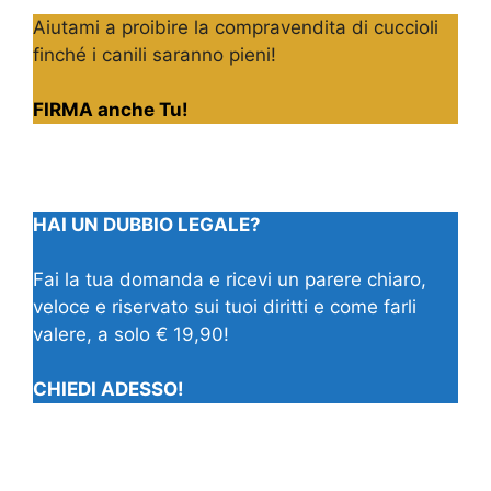
Aiutami a proibire la compravendita di cuccioli
finché i canili saranno pieni!
FIRMA anche Tu!
HAI UN DUBBIO LEGALE?
Fai la tua domanda e ricevi un parere chiaro,
veloce e riservato sui tuoi diritti e come farli
valere, a solo € 19,90!
CHIEDI ADESSO!