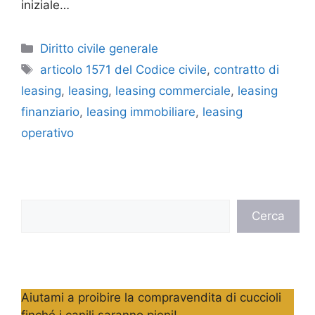
iniziale…
Categorie
Diritto civile generale
Tag
articolo 1571 del Codice civile
,
contratto di
leasing
,
leasing
,
leasing commerciale
,
leasing
finanziario
,
leasing immobiliare
,
leasing
operativo
Cerca
Cerca
Aiutami a proibire la compravendita di cuccioli