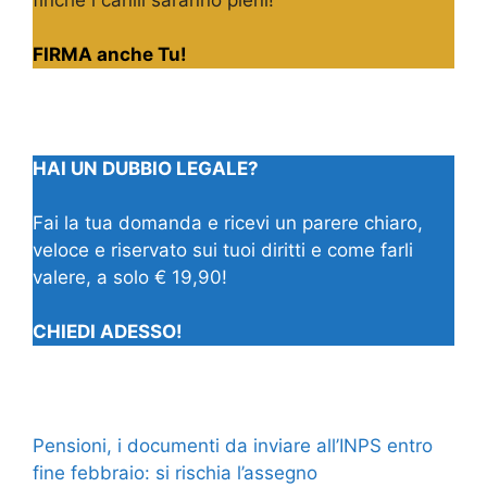
finché i canili saranno pieni!
FIRMA anche Tu!
HAI UN DUBBIO LEGALE?
Fai la tua domanda e ricevi un parere chiaro,
veloce e riservato sui tuoi diritti e come farli
valere, a solo € 19,90!
CHIEDI ADESSO!
Pensioni, i documenti da inviare all’INPS entro
fine febbraio: si rischia l’assegno