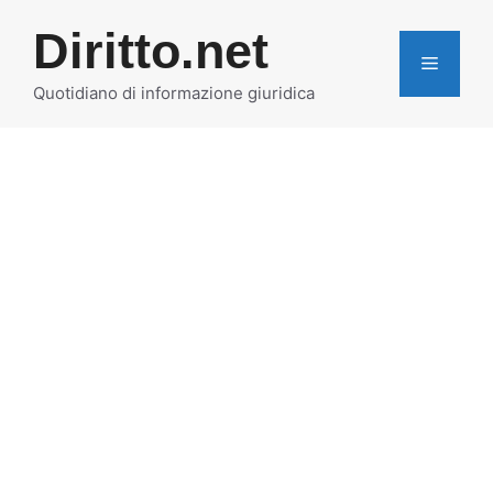
Vai
Diritto.net
al
MENU
contenuto
Quotidiano di informazione giuridica