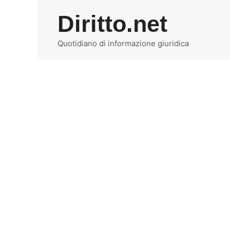
Vai
Diritto.net
al
contenuto
Quotidiano di informazione giuridica