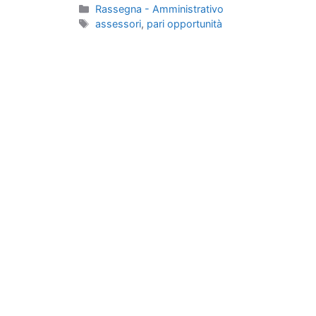
Categorie
Rassegna - Amministrativo
Tag
assessori
,
pari opportunità