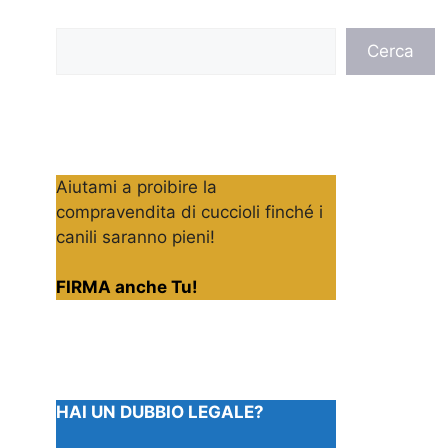
Cerca
Cerca
Aiutami a proibire la
compravendita di cuccioli finché i
canili saranno pieni!
FIRMA anche Tu!
HAI UN DUBBIO LEGALE?