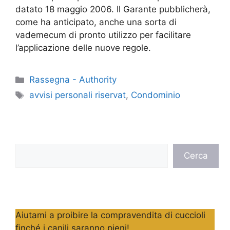
datato 18 maggio 2006. Il Garante pubblicherà,
come ha anticipato, anche una sorta di
vademecum di pronto utilizzo per facilitare
l’applicazione delle nuove regole.
Categorie
Rassegna - Authority
Tag
avvisi personali riservat
,
Condominio
Cerca
Cerca
Aiutami a proibire la compravendita di cuccioli
finché i canili saranno pieni!