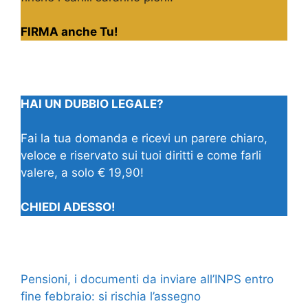
FIRMA anche Tu!
HAI UN DUBBIO LEGALE?
Fai la tua domanda e ricevi un parere chiaro,
veloce e riservato sui tuoi diritti e come farli
valere, a solo € 19,90!
CHIEDI ADESSO!
Pensioni, i documenti da inviare all’INPS entro
fine febbraio: si rischia l’assegno