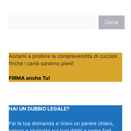
Cerca
Cerca
Aiutami a proibire la compravendita di cuccioli
finché i canili saranno pieni!
FIRMA anche Tu!
HAI UN DUBBIO LEGALE?
Fai la tua domanda e ricevi un parere chiaro,
veloce e riservato sui tuoi diritti e come farli