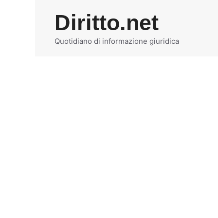
Vai
Diritto.net
al
contenuto
Quotidiano di informazione giuridica