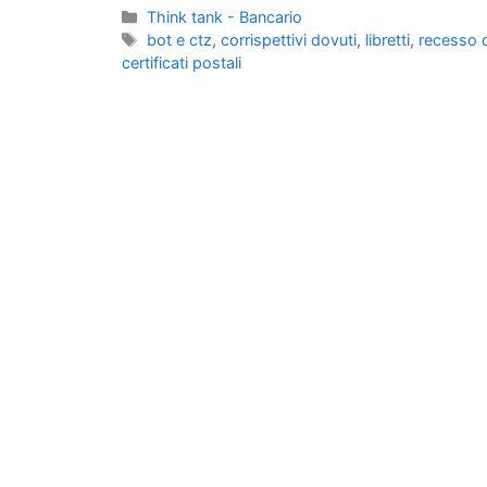
Categorie
Think tank - Bancario
Tag
bot e ctz
,
corrispettivi dovuti
,
libretti
,
recesso 
certificati postali