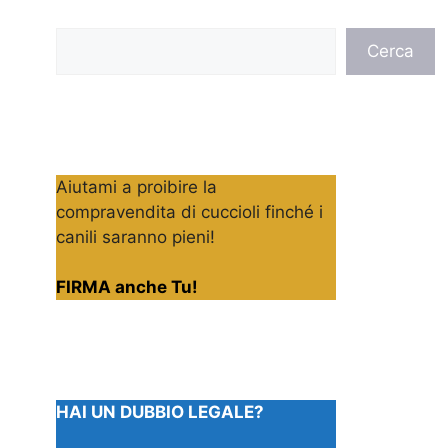
Cerca
Cerca
Aiutami a proibire la
compravendita di cuccioli finché i
canili saranno pieni!
FIRMA anche Tu!
HAI UN DUBBIO LEGALE?