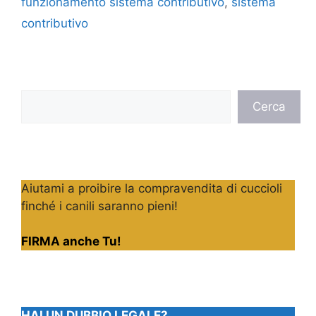
funzionamento sistema contributivo
,
sistema
contributivo
Cerca
Cerca
Aiutami a proibire la compravendita di cuccioli
finché i canili saranno pieni!
FIRMA anche Tu!
HAI UN DUBBIO LEGALE?