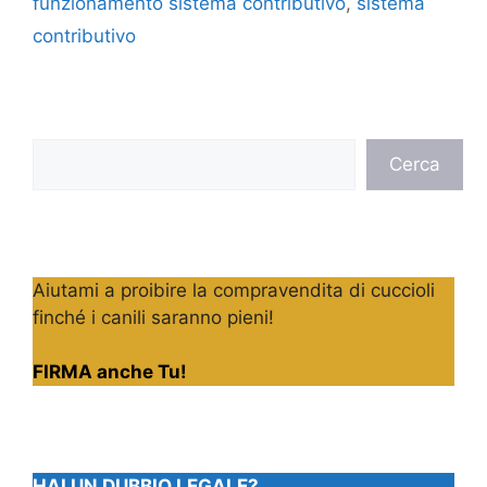
funzionamento sistema contributivo
,
sistema
contributivo
Cerca
Cerca
Aiutami a proibire la compravendita di cuccioli
finché i canili saranno pieni!
FIRMA anche Tu!
HAI UN DUBBIO LEGALE?