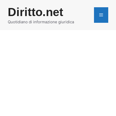
Vai
Diritto.net
al
MENU
contenuto
Quotidiano di informazione giuridica