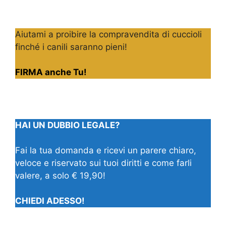
Aiutami a proibire la compravendita di cuccioli
finché i canili saranno pieni!
FIRMA anche Tu!
HAI UN DUBBIO LEGALE?
Fai la tua domanda e ricevi un parere chiaro,
veloce e riservato sui tuoi diritti e come farli
valere, a solo € 19,90!
CHIEDI ADESSO!