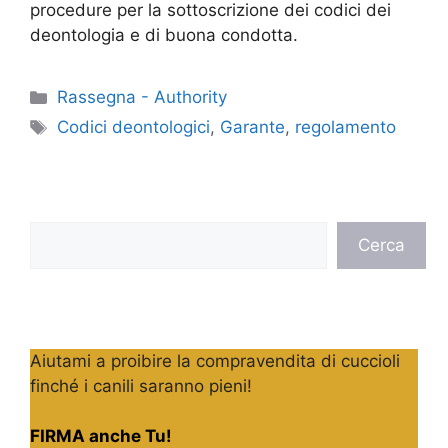
procedure per la sottoscrizione dei codici dei
deontologia e di buona condotta.
Categorie
Rassegna - Authority
Tag
Codici deontologici
,
Garante
,
regolamento
Cerca
Cerca
Aiutami a proibire la compravendita di cuccioli
finché i canili saranno pieni!
FIRMA anche Tu!