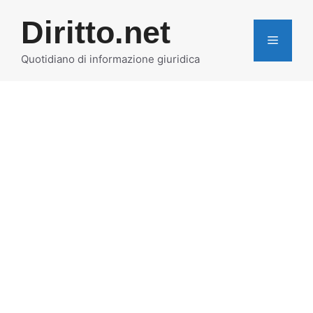
Vai
Diritto.net
al
MENU
contenuto
Quotidiano di informazione giuridica