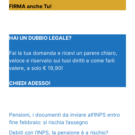
FIRMA anche Tu!
HAI UN DUBBIO LEGALE?
Fai la tua domanda e ricevi un parere chiaro,
veloce e riservato sui tuoi diritti e come farli
valere, a solo € 19,90!
CHIEDI ADESSO!
Pensioni, i documenti da inviare all’INPS entro
fine febbraio: si rischia l’assegno
Debiti con l’INPS, la pensione è a rischio?