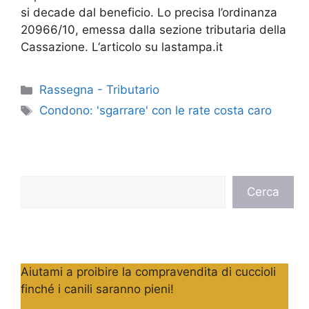
si decade dal beneficio. Lo precisa l’ordinanza
20966/10, emessa dalla sezione tributaria della
Cassazione. L‘articolo su lastampa.it
Categorie
Rassegna - Tributario
Tag
Condono: 'sgarrare' con le rate costa caro
Cerca
Cerca
Aiutami a proibire la compravendita di cuccioli
finché i canili saranno pieni!