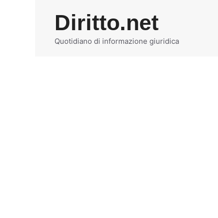
Vai
Diritto.net
al
contenuto
Quotidiano di informazione giuridica