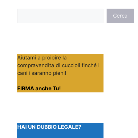
Cerca
Cerca
Aiutami a proibire la
compravendita di cuccioli finché i
canili saranno pieni!
FIRMA anche Tu!
HAI UN DUBBIO LEGALE?