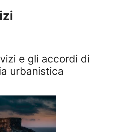
izi
izi e gli accordi di
a urbanistica