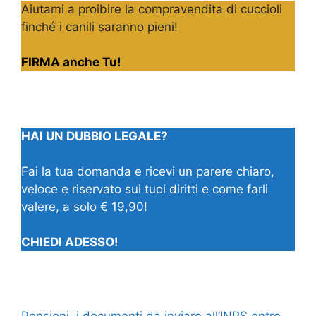
Aiutami a proibire la compravendita di cuccioli
finché i canili saranno pieni!
FIRMA anche Tu!
HAI UN DUBBIO LEGALE?
Fai la tua domanda e ricevi un parere chiaro,
veloce e riservato sui tuoi diritti e come farli
valere, a solo € 19,90!
CHIEDI ADESSO!