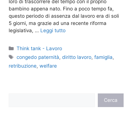
loro di trascorrere del tempo con il proprio
bambino appena nato. Fino a poco tempo fa,
questo periodo di assenza dal lavoro era di soli
5 giorni, ma grazie ad una recente riforma
legislativa, …
Leggi tutto
Categorie
Think tank - Lavoro
Tag
congedo paternità
,
diritto lavoro
,
famiglia
,
retribuzione
,
welfare
Cerca
Cerca