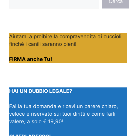
Cerca
Aiutami a proibire la compravendita di cuccioli
finché i canili saranno pieni!
FIRMA anche Tu!
HAI UN DUBBIO LEGALE?
Fai la tua domanda e ricevi un parere chiaro,
veloce e riservato sui tuoi diritti e come farli
valere, a solo € 19,90!