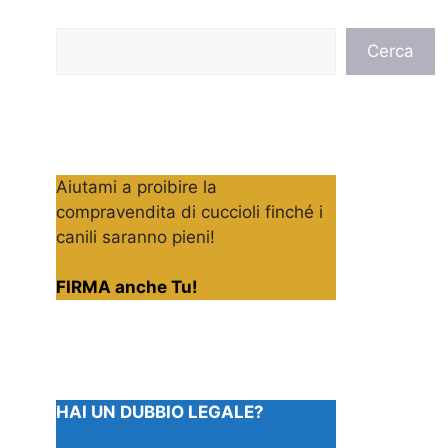
Cerca
Cerca
Aiutami a proibire la
compravendita di cuccioli finché i
canili saranno pieni!
FIRMA anche Tu!
HAI UN DUBBIO LEGALE?