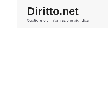
Vai
Diritto.net
al
contenuto
Quotidiano di informazione giuridica