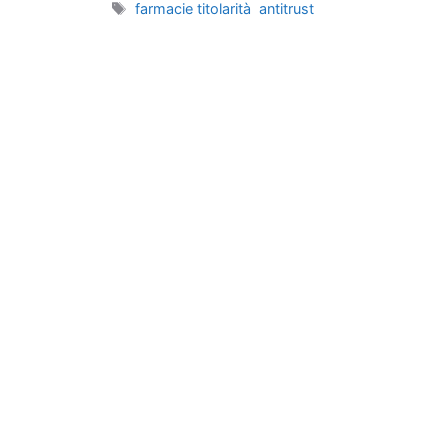
Tag
farmacie titolarità antitrust