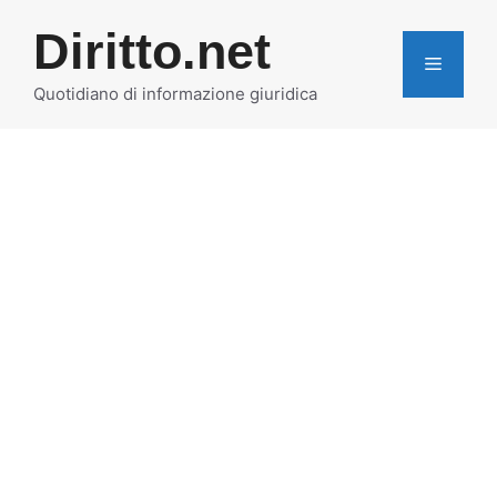
Vai
Diritto.net
al
MENU
contenuto
Quotidiano di informazione giuridica