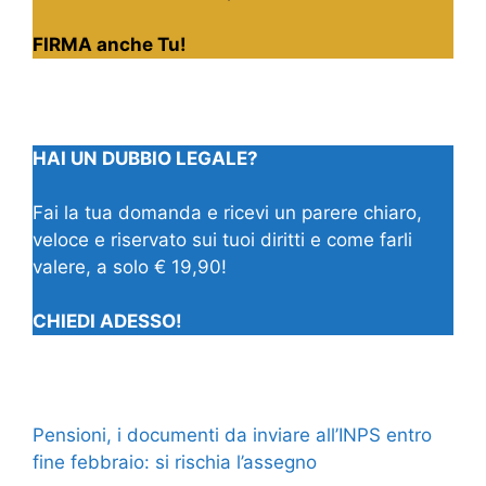
FIRMA anche Tu!
HAI UN DUBBIO LEGALE?
Fai la tua domanda e ricevi un parere chiaro,
veloce e riservato sui tuoi diritti e come farli
valere, a solo € 19,90!
CHIEDI ADESSO!
Pensioni, i documenti da inviare all’INPS entro
fine febbraio: si rischia l’assegno