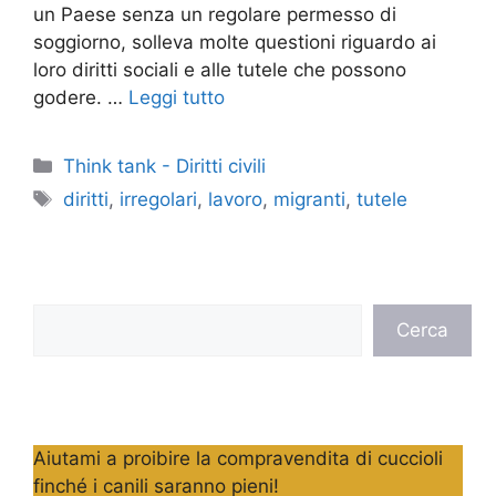
un Paese senza un regolare permesso di
soggiorno, solleva molte questioni riguardo ai
loro diritti sociali e alle tutele che possono
godere. …
Leggi tutto
Categorie
Think tank - Diritti civili
Tag
diritti
,
irregolari
,
lavoro
,
migranti
,
tutele
Cerca
Cerca
Aiutami a proibire la compravendita di cuccioli
finché i canili saranno pieni!