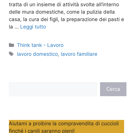
tratta di un insieme di attività svolte all’interno
delle mura domestiche, come la pulizia della
casa, la cura dei figli, la preparazione dei pasti e
la …
Leggi tutto
Categorie
Think tank - Lavoro
Tag
lavoro domestico
,
lavoro familiare
Cerca
Cerca
Aiutami a proibire la compravendita di cuccioli
finché i canili saranno pieni!