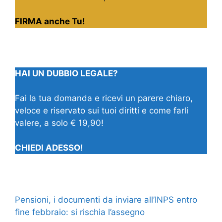
FIRMA anche Tu!
HAI UN DUBBIO LEGALE?
Fai la tua domanda e ricevi un parere chiaro,
veloce e riservato sui tuoi diritti e come farli
valere, a solo € 19,90!
CHIEDI ADESSO!
Pensioni, i documenti da inviare all’INPS entro
fine febbraio: si rischia l’assegno