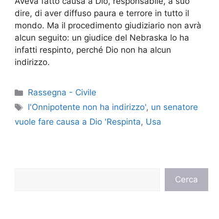
Aveva fatto causa a Dio, responsabile, a suo
dire, di aver diffuso paura e terrore in tutto il
mondo. Ma il procedimento giudiziario non avrà
alcun seguito: un giudice del Nebraska lo ha
infatti respinto, perché Dio non ha alcun
indirizzo.
Categorie
Rassegna - Civile
Tag
l'Onnipotente non ha indirizzo'
,
un senatore
vuole fare causa a Dio 'Respinta
,
Usa
Cerca
Cerca