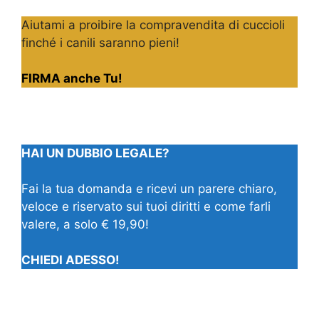
Aiutami a proibire la compravendita di cuccioli
finché i canili saranno pieni!
FIRMA anche Tu!
HAI UN DUBBIO LEGALE?
Fai la tua domanda e ricevi un parere chiaro,
veloce e riservato sui tuoi diritti e come farli
valere, a solo € 19,90!
CHIEDI ADESSO!