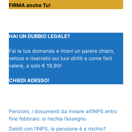
FIRMA anche Tu!
HAI UN DUBBIO LEGALE?
Fai la tua domanda e ricevi un parere chiaro,
veloce e riservato sui tuoi diritti e come farli
valere, a solo € 19,90!
CHIEDI ADESSO!
Pensioni, i documenti da inviare all’INPS entro
fine febbraio: si rischia l’assegno
Debiti con l’INPS, la pensione è a rischio?