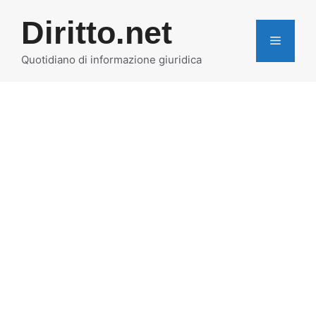
Vai
Diritto.net
al
MENU
contenuto
Quotidiano di informazione giuridica