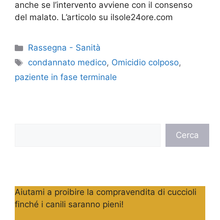
anche se l’intervento avviene con il consenso
del malato. L’articolo su ilsole24ore.com
Categorie
Rassegna - Sanità
Tag
condannato medico
,
Omicidio colposo
,
paziente in fase terminale
Cerca
Cerca
Aiutami a proibire la compravendita di cuccioli
finché i canili saranno pieni!