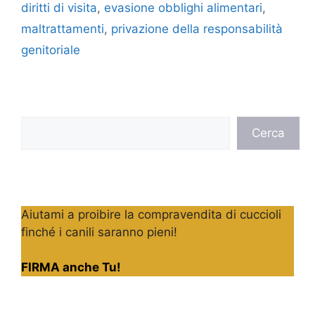
diritti di visita
,
evasione obblighi alimentari
,
maltrattamenti
,
privazione della responsabilità
genitoriale
Cerca
Cerca
Aiutami a proibire la compravendita di cuccioli
finché i canili saranno pieni!
FIRMA anche Tu!