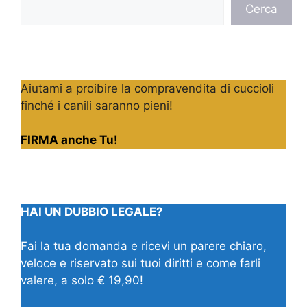
Cerca
Cerca
Aiutami a proibire la compravendita di cuccioli
finché i canili saranno pieni!
FIRMA anche Tu!
HAI UN DUBBIO LEGALE?
Fai la tua domanda e ricevi un parere chiaro,
veloce e riservato sui tuoi diritti e come farli
valere, a solo € 19,90!