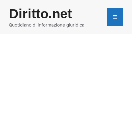
Vai
Diritto.net
al
MENU
contenuto
Quotidiano di informazione giuridica