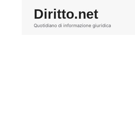
Vai
Diritto.net
al
contenuto
Quotidiano di informazione giuridica