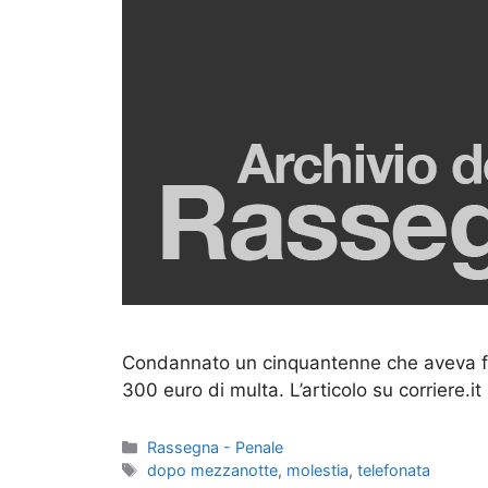
Condannato un cinquantenne che aveva fatto
300 euro di multa. L’articolo su corriere.it
Categorie
Rassegna - Penale
Tag
dopo mezzanotte
,
molestia
,
telefonata