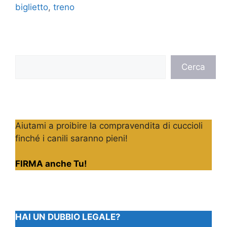
biglietto
,
treno
Cerca
Cerca
Aiutami a proibire la compravendita di cuccioli
finché i canili saranno pieni!
FIRMA anche Tu!
HAI UN DUBBIO LEGALE?