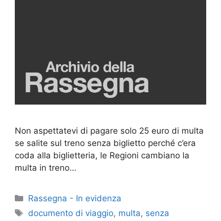
Non aspettatevi di pagare solo 25 euro di multa
se salite sul treno senza biglietto perché c’era
coda alla biglietteria, le Regioni cambiano la
multa in treno…
Categorie
Rassegna - In evidenza
Tag
documento di viaggio
,
multa
,
senza