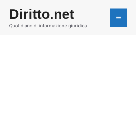
Vai
Diritto.net
al
MENU
contenuto
Quotidiano di informazione giuridica