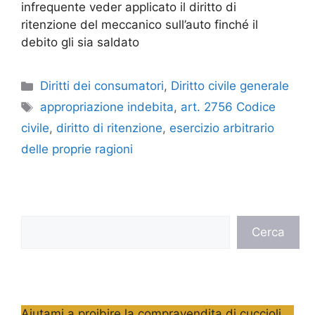
infrequente veder applicato il diritto di
ritenzione del meccanico sull’auto finché il
debito gli sia saldato
Categorie
Diritti dei consumatori
,
Diritto civile generale
Tag
appropriazione indebita
,
art. 2756 Codice
civile
,
diritto di ritenzione
,
esercizio arbitrario
delle proprie ragioni
Cerca
Cerca
Aiutami a proibire la compravendita di cuccioli