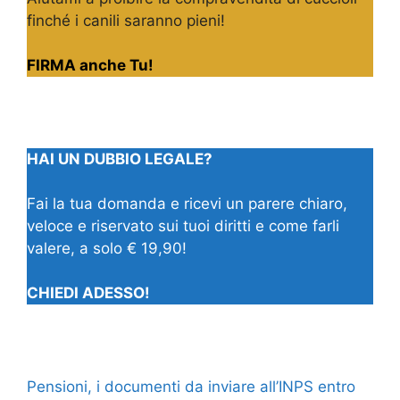
finché i canili saranno pieni!
FIRMA anche Tu!
HAI UN DUBBIO LEGALE?
Fai la tua domanda e ricevi un parere chiaro,
veloce e riservato sui tuoi diritti e come farli
valere, a solo € 19,90!
CHIEDI ADESSO!
Pensioni, i documenti da inviare all’INPS entro