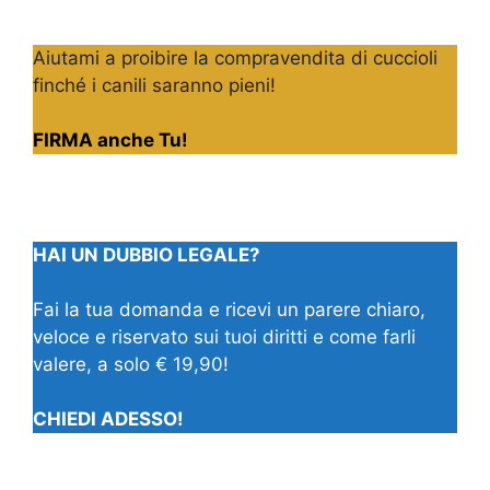
Aiutami a proibire la compravendita di cuccioli
finché i canili saranno pieni!
FIRMA anche Tu!
HAI UN DUBBIO LEGALE?
Fai la tua domanda e ricevi un parere chiaro,
veloce e riservato sui tuoi diritti e come farli
valere, a solo € 19,90!
CHIEDI ADESSO!