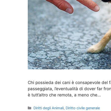
Chi possieda dei cani è consapevole del fa
passeggiata, l’eventualità di dover far fro
è tutt’altro che remota, a meno che…
Categorie
Diritti degli Animali
,
Diritto civile generale