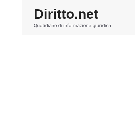
Vai
Diritto.net
al
contenuto
Quotidiano di informazione giuridica