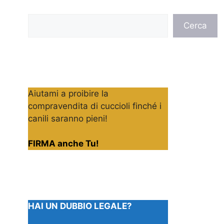
Cerca
Cerca
Aiutami a proibire la
compravendita di cuccioli finché i
canili saranno pieni!
FIRMA anche Tu!
HAI UN DUBBIO LEGALE?