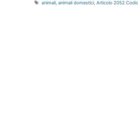
Tag
animali
,
animali domestici
,
Articolo 2052 Codice