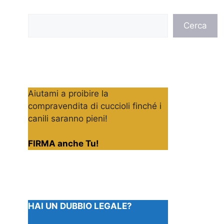
Cerca
Cerca
Aiutami a proibire la
compravendita di cuccioli finché i
canili saranno pieni!
FIRMA anche Tu!
HAI UN DUBBIO LEGALE?