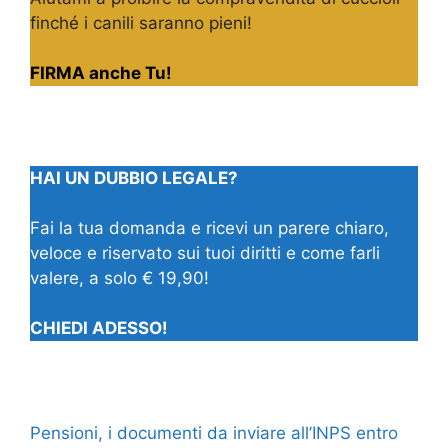
finché i canili saranno pieni!
FIRMA anche Tu!
HAI UN DUBBIO LEGALE?
Fai la tua domanda e ricevi un parere chiaro,
veloce e riservato sui tuoi diritti e come farli
valere, a solo € 19,90!
CHIEDI ADESSO!
Pensioni, i documenti da inviare all’INPS entro