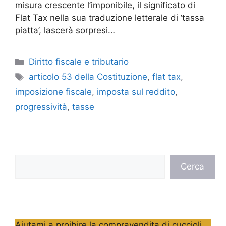
misura crescente l’imponibile, il significato di
Flat Tax nella sua traduzione letterale di ‘tassa
piatta’, lascerà sorpresi…
Categorie
Diritto fiscale e tributario
Tag
articolo 53 della Costituzione
,
flat tax
,
imposizione fiscale
,
imposta sul reddito
,
progressività
,
tasse
Cerca
Cerca
Aiutami a proibire la compravendita di cuccioli