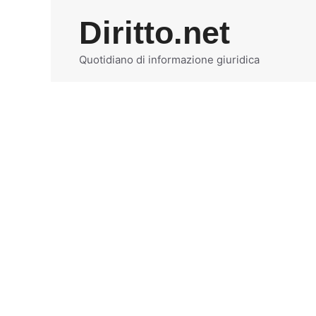
Vai
Diritto.net
al
contenuto
Quotidiano di informazione giuridica