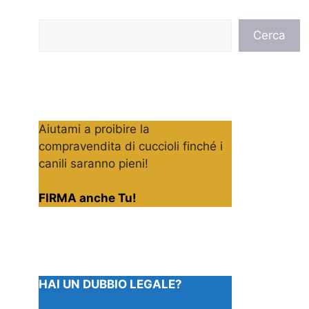
Cerca
Cerca
Aiutami a proibire la
compravendita di cuccioli finché i
canili saranno pieni!
FIRMA anche Tu!
HAI UN DUBBIO LEGALE?