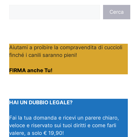
Cerca
Cerca
Aiutami a proibire la compravendita di cuccioli
finché i canili saranno pieni!
FIRMA anche Tu!
HAI UN DUBBIO LEGALE?
Fai la tua domanda e ricevi un parere chiaro,
veloce e riservato sui tuoi diritti e come farli
valere, a solo € 19,90!