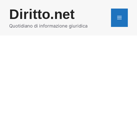
Vai
Diritto.net
al
MENU
contenuto
Quotidiano di informazione giuridica