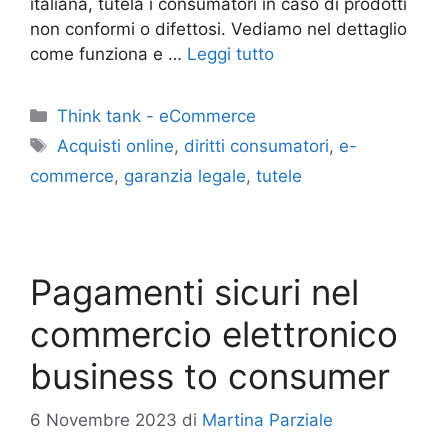
italiana, tutela i consumatori in caso di prodotti
non conformi o difettosi. Vediamo nel dettaglio
come funziona e …
Leggi tutto
Categorie
Think tank - eCommerce
Tag
Acquisti online
,
diritti consumatori
,
e-
commerce
,
garanzia legale
,
tutele
Pagamenti sicuri nel
commercio elettronico
business to consumer
6 Novembre 2023
di
Martina Parziale