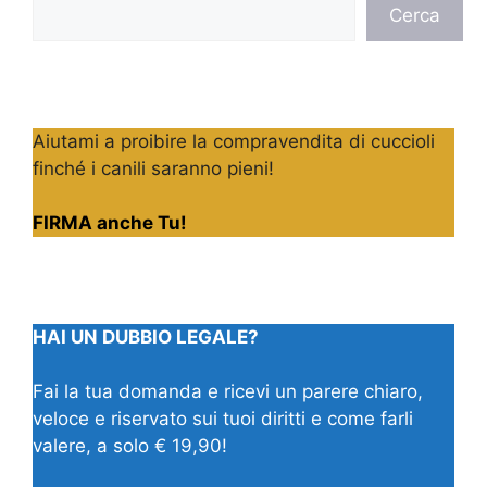
Cerca
Cerca
Aiutami a proibire la compravendita di cuccioli
finché i canili saranno pieni!
FIRMA anche Tu!
HAI UN DUBBIO LEGALE?
Fai la tua domanda e ricevi un parere chiaro,
veloce e riservato sui tuoi diritti e come farli
valere, a solo € 19,90!