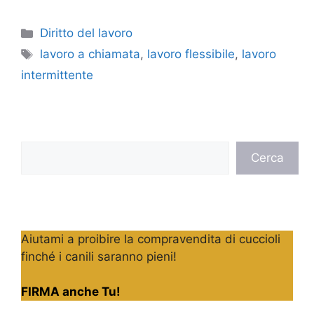
Categorie
Diritto del lavoro
Tag
lavoro a chiamata
,
lavoro flessibile
,
lavoro
intermittente
Cerca
Cerca
Aiutami a proibire la compravendita di cuccioli
finché i canili saranno pieni!
FIRMA anche Tu!