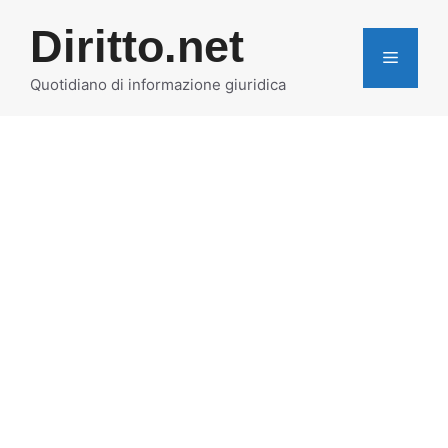
Vai
Diritto.net
al
MENU
contenuto
Quotidiano di informazione giuridica