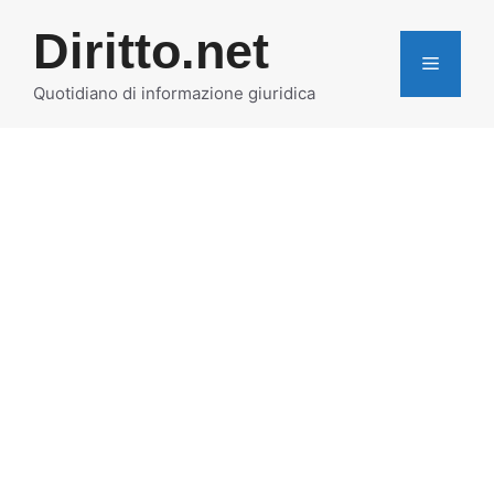
Vai
Diritto.net
al
MENU
contenuto
Quotidiano di informazione giuridica