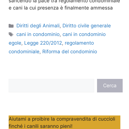
sancendo la pace tra regolamento condominiale
e cani la cui presenza è finalmente ammessa
Categorie
Diritti degli Animali
,
Diritto civile generale
Tag
cani in condominio
,
cani in condominio
egole
,
Legge 220/2012
,
regolamento
condominiale
,
Riforma del condominio
Cerca
Cerca
Aiutami a proibire la compravendita di cuccioli
finché i canili saranno pieni!