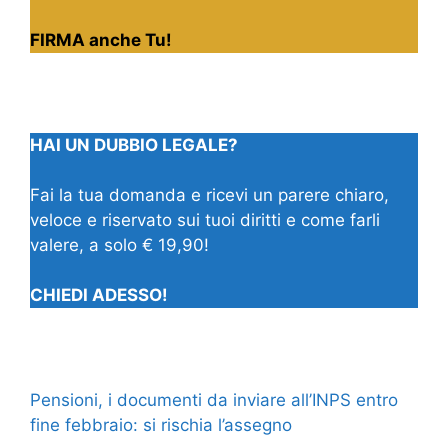
FIRMA anche Tu!
HAI UN DUBBIO LEGALE?
Fai la tua domanda e ricevi un parere chiaro,
veloce e riservato sui tuoi diritti e come farli
valere, a solo € 19,90!
CHIEDI ADESSO!
Pensioni, i documenti da inviare all’INPS entro
fine febbraio: si rischia l’assegno