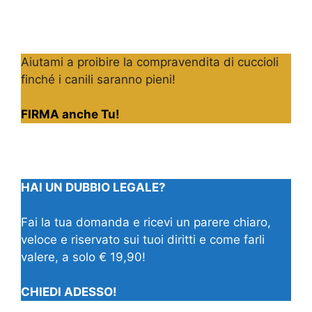
Aiutami a proibire la compravendita di cuccioli
finché i canili saranno pieni!
FIRMA anche Tu!
HAI UN DUBBIO LEGALE?
Fai la tua domanda e ricevi un parere chiaro,
veloce e riservato sui tuoi diritti e come farli
valere, a solo € 19,90!
CHIEDI ADESSO!