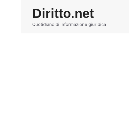
Vai
Diritto.net
al
contenuto
Quotidiano di informazione giuridica