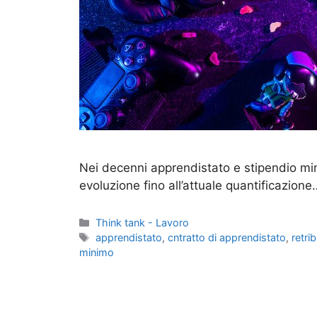
Nei decenni apprendistato e stipendio mi
evoluzione fino all’attuale quantificazione
Categorie
Think tank - Lavoro
Tag
apprendistato
,
cntratto di apprendistato
,
retri
minimo