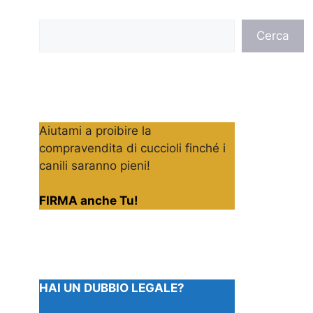
Cerca
Cerca
Aiutami a proibire la
compravendita di cuccioli finché i
canili saranno pieni!
FIRMA anche Tu!
HAI UN DUBBIO LEGALE?