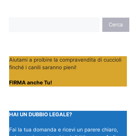
Cerca
Cerca
Aiutami a proibire la compravendita di cuccioli
finché i canili saranno pieni!
FIRMA anche Tu!
HAI UN DUBBIO LEGALE?
Fai la tua domanda e ricevi un parere chiaro,