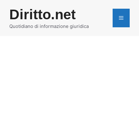
Vai
Diritto.net
al
MENU
contenuto
Quotidiano di informazione giuridica