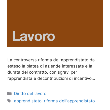
La controversa riforma dell’apprendistato da
esteso la platea di aziende interessate e la
durata del contratto, con sgravi per
l’apprendista e decontribuzioni di incentivo…
Categorie
Diritto del lavoro
Tag
apprendistato
,
riforma dell'apprendistato