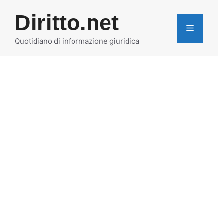
Vai
Diritto.net
al
MENU
contenuto
Quotidiano di informazione giuridica