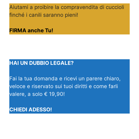
Aiutami a proibire la compravendita di cuccioli
finché i canili saranno pieni!
FIRMA anche Tu!
HAI UN DUBBIO LEGALE?
Fai la tua domanda e ricevi un parere chiaro,
veloce e riservato sui tuoi diritti e come farli
valere, a solo € 19,90!
CHIEDI ADESSO!